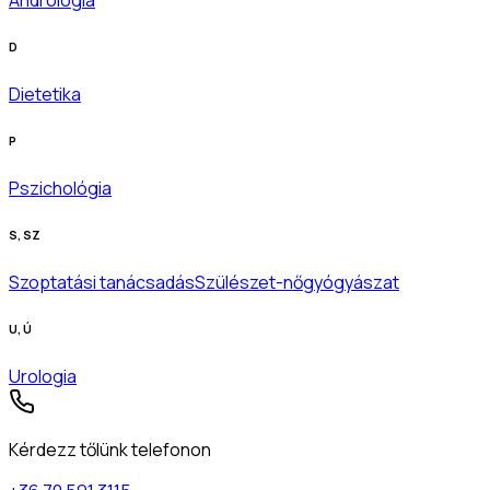
D
Dietetika
P
Pszichológia
S, SZ
Szoptatási tanácsadás
Szülészet-nőgyógyászat
U, Ú
Urologia
Kérdezz tőlünk telefonon