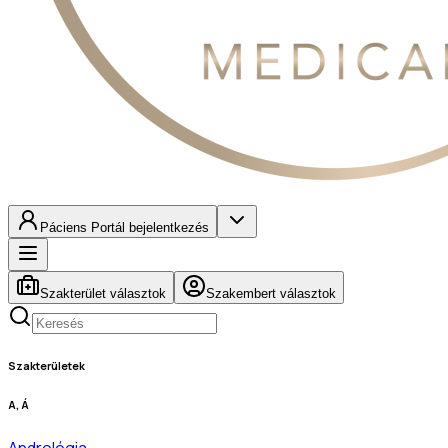
Páciens Portál bejelentkezés
Szakterület választok
Szakembert választok
Szakterületek
A, Á
Andrológia